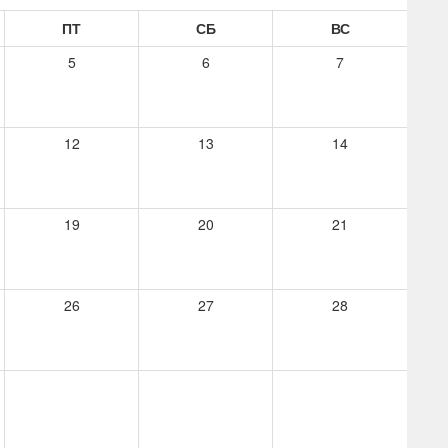
ПТ
СБ
ВС
5
6
7
12
13
14
19
20
21
26
27
28