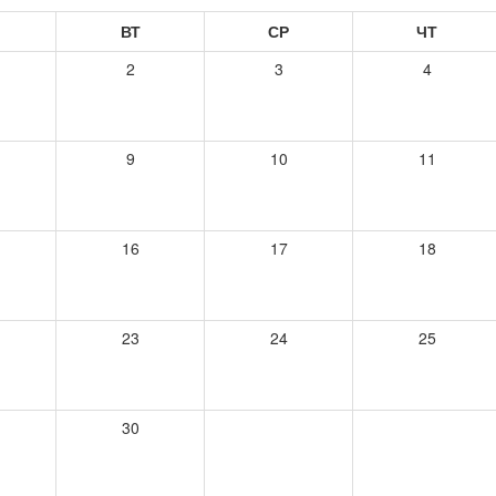
ВТ
СР
ЧТ
2
3
4
9
10
11
16
17
18
23
24
25
30