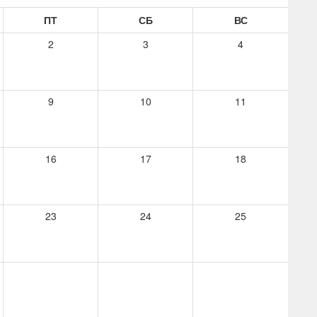
ПТ
СБ
ВС
2
3
4
9
10
11
16
17
18
23
24
25