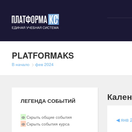
PLATFORMAKS
В начало
фев 2024
Кале
ЛЕГЕНДА СОБЫТИЙ
Скрыть общие события
◀︎
янв 
Скрыть события курса