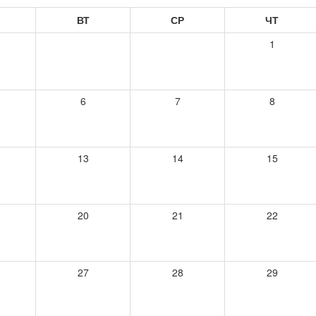
ВТ
СР
ЧТ
1
6
7
8
13
14
15
20
21
22
27
28
29