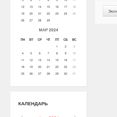
12
13
14
15
16
17
18
19
20
21
22
23
24
25
26
27
28
29
МАР 2024
ПН
ВТ
СР
ЧТ
ПТ
СБ
ВС
1
2
3
4
5
6
7
8
9
10
11
12
13
14
15
16
17
18
19
20
21
22
23
24
25
26
27
28
29
30
31
КАЛЕНДАРЬ